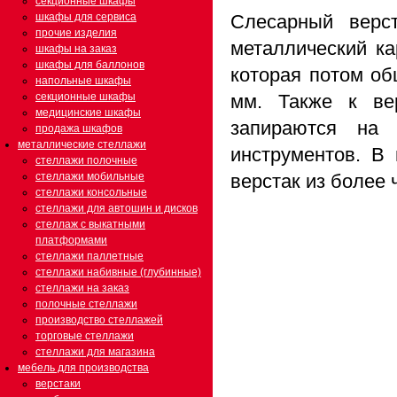
секционные шкафы
шкафы для сервиса
Слесарный верс
прочие изделия
металлический ка
шкафы на заказ
шкафы для баллонов
которая потом об
напольные шкафы
секционные шкафы
мм. Также к ве
медицинские шкафы
запираются на
продажа шкафов
металлические стеллажи
инструментов. В
стеллажи полочные
стеллажи мобильные
верстак из более 
стеллажи консольные
стеллажи для автошин и дисков
стеллаж с выкатными
платформами
стеллажи паллетные
стеллажи набивные (глубинные)
стеллажи на заказ
полочные стеллажи
производство стеллажей
торговые стеллажи
стеллажи для магазина
мебель для производства
верстаки