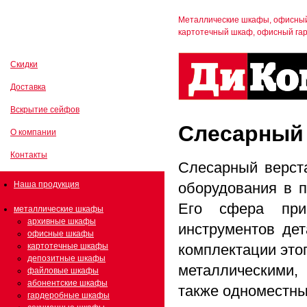
Металлические шкафы, офисный
картотечный шкаф, офисный г
Скидки
Доставка
Вскрытие сейфов
Слесарный 
О компании
Контакты
Слесарный верста
Наша продукция
оборудования в п
Его сфера при
металлические шкафы
архивные шкафы
инструментов де
офисные шкафы
картотечные шкафы
комплектации этог
депозитные шкафы
металлическими
файловые шкафы
абонентские шкафы
также одноместны
гардеробные шкафы