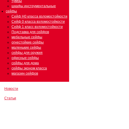
тумбы
шкафы инструментальные
сейфы
Сейф Н0 класса взломостойкости
Сейф 0 класса взломостойкости
Сейф 1 класс взломостойкости
Подставка для сейфов
мебельные сейфы
огнестойкие сейфы
маленькие сейфы
сейфы для оружия
офисные сейфы
сейфы для дома
сейфы эконом класса
магазин сейфов
Новости
Статьи